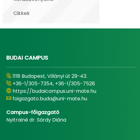
Cikkek
BUDAI CAMPUS
1118 Budapest, Villányi út 29-43.
+36-1/305-7354, +36-1/305-7528
https://budaicampus.uni-mate.hu
foigazgato.buda@uni-mate.hu
Campus-főigazgató
Nyitrainé dr. Sárdy Diána