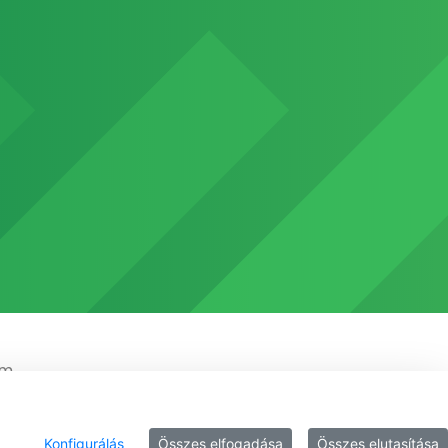
em
Konfigurálás
Összes elfogadása
Összes elutasítása