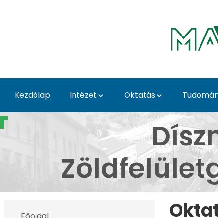
Ugrás a fő tartalomhoz
Kezdőlap
Intézet
Oktatás
Tudomány
Oktatott tantárgyak - 
Dísz
Zöldfelüle
Okta
Főoldal