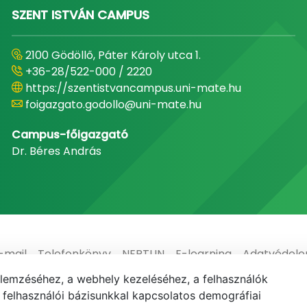
SZENT ISTVÁN CAMPUS
2100 Gödöllő, Páter Károly utca 1.
+36-28/522-000 / 2220
https://szentistvancampus.uni-mate.hu
foigazgato.godollo@uni-mate.hu
Campus-főigazgató
Dr. Béres András
-mail
Telefonkönyv
NEPTUN
E-learning
Adatvédel
elemzéséhez, a webhely kezeléséhez, a felhasználók
elhasználói bázisunkkal kapcsolatos demográfiai