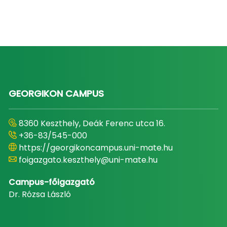
GEORGIKON CAMPUS
8360 Keszthely, Deák Ferenc utca 16.
+36-83/545-000
https://georgikoncampus.uni-mate.hu
foigazgato.keszthely@uni-mate.hu
Campus-főigazgató
Dr. Rózsa László