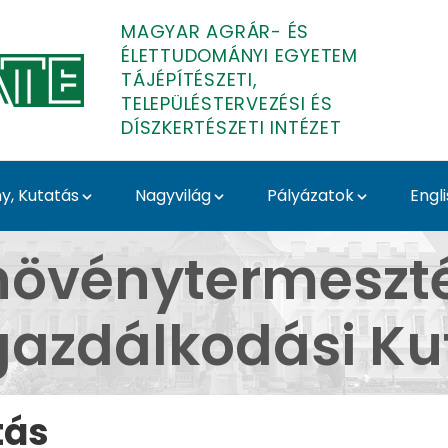
MAGYAR AGRÁR- ÉS
ÉLETTUDOMÁNYI EGYETEM
TÁJÉPÍTÉSZETI,
TELEPÜLÉSTERVEZÉSI ÉS
DÍSZKERTÉSZETI INTÉZET
, Kutatás
Nagyvilág
Pályázatok
Engl
DZK - Tájépítészeti, Te
növénytermeszté
tgazdálkodási Ku
tás