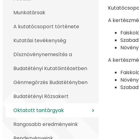
Kutatócsopor
Munkatársak
A kertészmér
A kutatócsoport története
Faiskol
Szabadf
Kutatási tevékenység
Növény
Dísznövénynemesítés a
A kertészmér
Budatétényi Kutatóintézetben
Faiskol
Növényh
Génmegőrzés Budatétényben
Szabadf
Budatétényi Rózsakert
Oktatott tantárgyak
Rangosabb eredményeink
Rendezvényeink