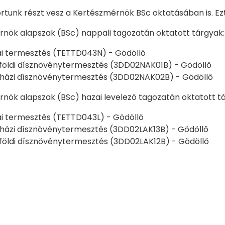
tunk részt vesz a Kertészmérnök BSc oktatásában is. Ezt
nök alapszak (BSc) nappali tagozatán oktatott tárgyak:
ai termesztés (TETTD043N) - Gödöllő
öldi dísznövénytermesztés (3DD02NAK01B) - Gödöllő
házi dísznövénytermesztés (3DD02NAK02B) - Gödöllő
nök alapszak (BSc) hazai levelező tagozatán oktatott t
ai termesztés (TETTD043L) - Gödöllő
ázi dísznövénytermesztés (3DD02LAK13B) - Gödöllő
öldi dísznövénytermesztés (3DD02LAK12B) - Gödöllő