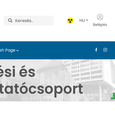
HU
Belépés
ish Page
lepüléstervezési és Dí
si és
tatócsoport