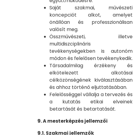
együttműködésre.
Saját szakmai, művészeti
koncepciót alkot, amelyet
önállóan és professzionálisan
valósít meg.
Összművészeti, illetve
multidiszciplináris
tevékenységekben is autonóm
módon és felelősen tevékenykedik.
Társadalmilag érzékeny és
elkötelezett alkotásai
célközönségének kiválasztásában
és ahhoz történő eljuttatásában.
Felelősséggel vállalja a tervezés és
a kutatás etikai elveinek
betartását és betartatását.
9. A mesterképzés jellemzői
9.1. Szakmai jellemzők