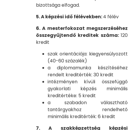
bizottsága elfogad.
5. A képzési idő félévekben:
4 félév
6. A mesterfokozat megszerzéséhez
összegyűjtendő kreditek száma:
120
kredit
szak orientációja: kiegyensúlyozott
(40-60 százalék)
a diplomamunka készítéséhez
rendelt kreditérték: 30 kredit
intézményen kívüli összefüggő
gyakorlati képzés minimális
kreditértéke: 5 kredit
a szabadon választható
tantárgyakhoz rendelhető
minimális kreditérték: 6 kredit
7. A szakképzettség képzési