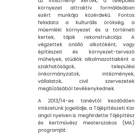
az intézményi kertek, a település
környezet attraktív formálásában
ezért munkája közérdekű. Fontos
feladata a kulturális örökség, a
műemléki környezet és a történeti
kertek, tájak rekonstrukciója. A
végzettek önálló alkotóként, vagy
építészeti és környezet-tervező
műhelyek, stúdiók alkalmazottaiként a
szakhatóságok, települési
önkormányzatok, intézmények,
vállalatok, civil szervezetek
megbízásából tevékenykednek.
A 2013/14-es tanévtől kezdődően
Intézetünk jogelődje, a Tájépítészeti Kar
angol nyelven is meghirdette Tájépítész
és kertművész mesterszakos (MA)
programját.