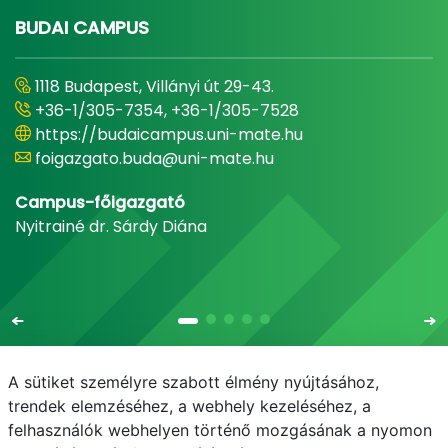
BUDAI CAMPUS
1118 Budapest, Villányi út 29-43.
+36-1/305-7354, +36-1/305-7528
https://budaicampus.uni-mate.hu
foigazgato.buda@uni-mate.hu
Campus-főigazgató
Nyitrainé dr. Sárdy Diána
A sütiket személyre szabott élmény nyújtásához,
trendek elemzéséhez, a webhely kezeléséhez, a
felhasználók webhelyen történő mozgásának a nyomon
E-mail
Telefonkönyv
NEPTUN
E-learning