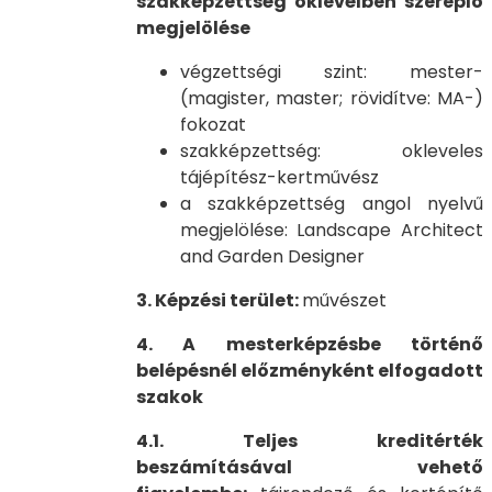
szakképzettség oklevélben szereplő
megjelölése
végzettségi szint: mester-
(magister, master; rövidítve: MA-)
fokozat
szakképzettség: okleveles
tájépítész-kertművész
a szakképzettség angol nyelvű
megjelölése: Landscape Architect
and Garden Designer
3. Képzési terület:
művészet
4. A mesterképzésbe történő
belépésnél előzményként elfogadott
szakok
4.1. Teljes kreditérték
beszámításával vehető