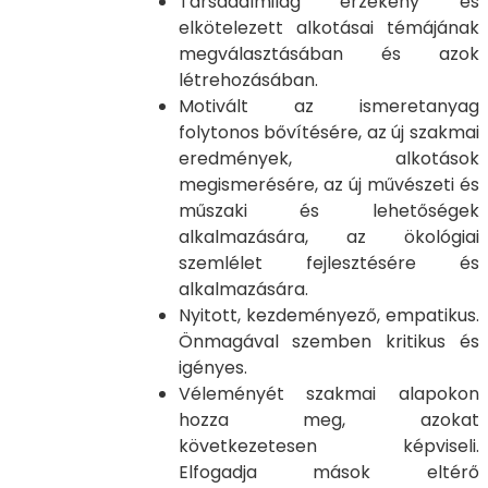
Társadalmilag érzékeny és
elkötelezett alkotásai témájának
megválasztásában és azok
létrehozásában.
Motivált az ismeretanyag
folytonos bővítésére, az új szakmai
eredmények, alkotások
megismerésére, az új művészeti és
műszaki és lehetőségek
alkalmazására, az ökológiai
szemlélet fejlesztésére és
alkalmazására.
Nyitott, kezdeményező, empatikus.
Önmagával szemben kritikus és
igényes.
Véleményét szakmai alapokon
hozza meg, azokat
következetesen képviseli.
Elfogadja mások eltérő