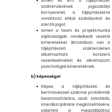
Ismeri és érti a tájépítészet
szakterületének jogszabályi
környezetét, a tájépítészetre
vonatkozó etikai szabályokat és
szerzői jogot.
Ismeri a team és projektmunka
sajátosságait, rendelkezik vezetői
ismeretekkel. Birtokában van a
tájépítészeti szakterületen
alkalmazható korszerű
vezetéselméleti és alkalmazott
pszichológiai ismereteknek.
b) képességei
Képes a tájépítészeti és
kertművészeti szakmai problémák
beazonosítására, azok sokoldalú,
interdiszciplináris megközelítésére,
valamint a megoldásához