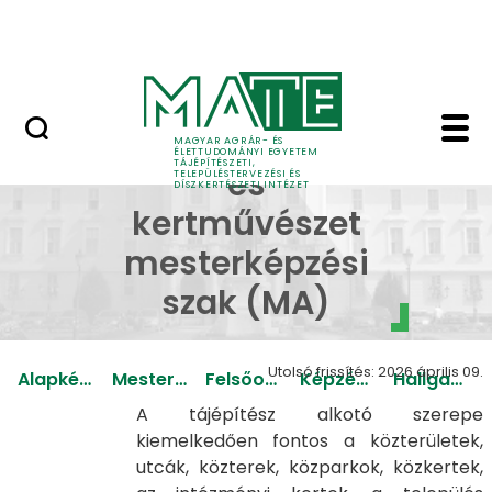
Pályázatok
Ugrás a fő tartalomhoz
English Page
Tájépítészet és kertmű
Tájépítészet
MAGYAR AGRÁR- ÉS
ÉLETTUDOMÁNYI EGYETEM
TÁJÉPÍTÉSZETI,
és
TELEPÜLÉSTERVEZÉSI ÉS
DÍSZKERTÉSZETI INTÉZET
kertművészet
mesterképzési
szak (MA)
Utolsó frissítés: 2026 április 09.
Alapképzések
Mesterképzések
Felsőoktatási szakképzések
Képzések
Hallgatói Támogató Csoport
A tájépítész alkotó szerepe
kiemelkedően fontos a közterületek,
utcák, közterek, közparkok, közkertek,