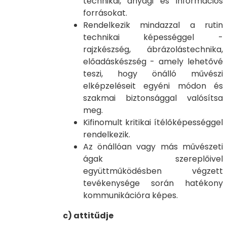
technikai, anyagi és információs
forrásokat.
Rendelkezik mindazzal a rutin
technikai képességgel -
rajzkészség, ábrázolástechnika,
előadáskészség - amely lehetővé
teszi, hogy önálló művészi
elképzeléseit egyéni módon és
szakmai biztonsággal valósítsa
meg.
Kifinomult kritikai ítélőképességgel
rendelkezik.
Az önállóan vagy más művészeti
ágak szereplőivel
együttműködésben végzett
tevékenysége során hatékony
kommunikációra képes.
c) attitűdje