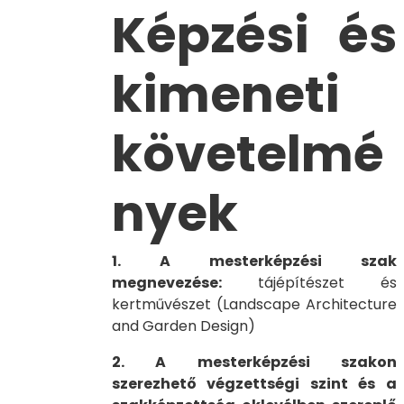
Képzési és
kimeneti
követelmé
nyek
1. A mesterképzési szak
megnevezése:
tájépítészet és
kertművészet (Landscape Architecture
and Garden Design)
2. A mesterképzési szakon
szerezhető végzettségi szint és a