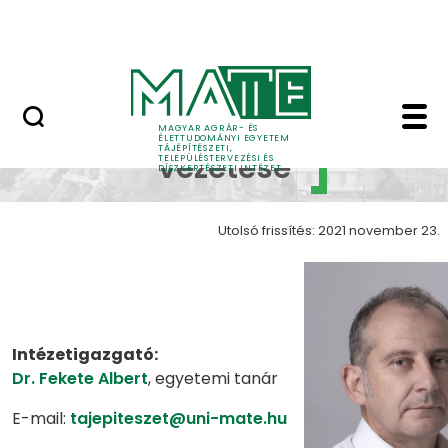
Pályázatok
Ugrás a fő tartalomhoz
English Page
Intézet vezetése - Tájé
Intézet
MAGYAR AGRÁR- ÉS
ÉLETTUDOMÁNYI EGYETEM
TÁJÉPÍTÉSZETI,
vezetése
TELEPÜLÉSTERVEZÉSI ÉS
DÍSZKERTÉSZETI INTÉZET
Utolsó frissítés: 2021 november 23.
Intézetigazgató:
Dr. Fekete Albert
, egyetemi tanár
E-mail:
tajepiteszet@uni-mate.hu