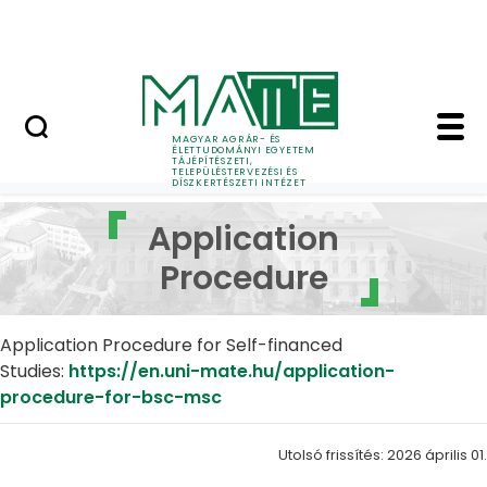
Pályázatok
Ugrás a fő tartalomhoz
English Page
Application Procedure 
MAGYAR AGRÁR- ÉS
Landscape Architecture and Garden Design
Qu
ÉLETTUDOMÁNYI EGYETEM
TÁJÉPÍTÉSZETI,
TELEPÜLÉSTERVEZÉSI ÉS
DÍSZKERTÉSZETI INTÉZET
Application
Procedure
Application Procedure for Self-financed
Studies:
https://en.uni-mate.hu/application-
procedure-for-bsc-msc
Utolsó frissítés: 2026 április 01.