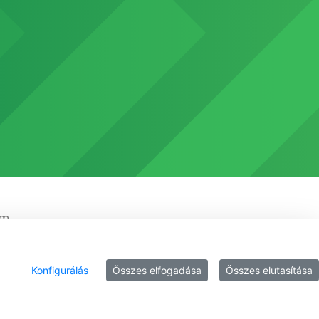
em
Konfigurálás
Összes elfogadása
Összes elutasítása