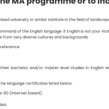
 the MA programme or to in
ed university or similar institute in the field of landsca
ommand of the English language. If English is not your mot
le from very diverse cultures and backgrounds.
preference.
eir bachelor and/or master level studies in English wi
he language certificates listed below:
e: 80 (Internet based).
ish.