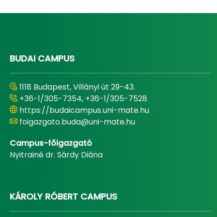
BUDAI CAMPUS
1118 Budapest, Villányi út 29-43.
+36-1/305-7354, +36-1/305-7528
https://budaicampus.uni-mate.hu
foigazgato.buda@uni-mate.hu
Campus-főigazgató
Nyitrainé dr. Sárdy Diána
KÁROLY RÓBERT CAMPUS