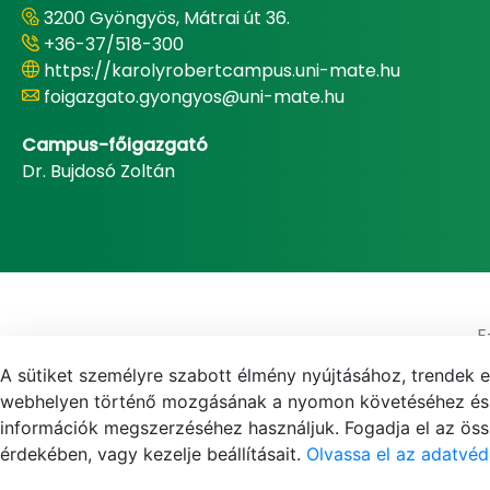
3200 Gyöngyös, Mátrai út 36.
+36-37/518-300
https://karolyrobertcampus.uni-mate.hu
foigazgato.gyongyos@uni-mate.hu
Campus-főigazgató
Dr. Bujdosó Zoltán
E
A sütiket személyre szabott élmény nyújtásához, trendek 
webhelyen történő mozgásának a nyomon követéséhez és f
információk megszerzéséhez használjuk. Fogadja el az össz
érdekében, vagy kezelje beállításait.
Olvassa el az adatvéd