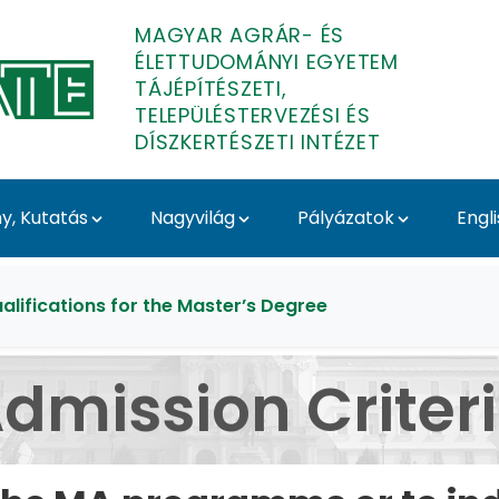
MAGYAR AGRÁR- ÉS
ÉLETTUDOMÁNYI EGYETEM
TÁJÉPÍTÉSZETI,
TELEPÜLÉSTERVEZÉSI ÉS
DÍSZKERTÉSZETI INTÉZET
, Kutatás
Nagyvilág
Pályázatok
Engl
ájépítészeti, Település
alifications for the Master’s Degree
dmission Criter