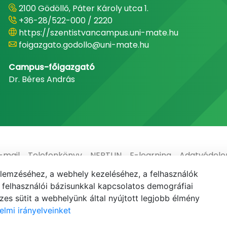
2100 Gödöllő, Páter Károly utca 1.
+36-28/522-000 / 2220
https://szentistvancampus.uni-mate.hu
foigazgato.godollo@uni-mate.hu
Campus-főigazgató
Dr. Béres András
-mail
Telefonkönyv
NEPTUN
E-learning
Adatvédel
elemzéséhez, a webhely kezeléséhez, a felhasználók
elhasználói bázisunkkal kapcsolatos demográfiai
es sütit a webhelyünk által nyújtott legjobb élmény
elmi irányelveinket
© MATE 2021