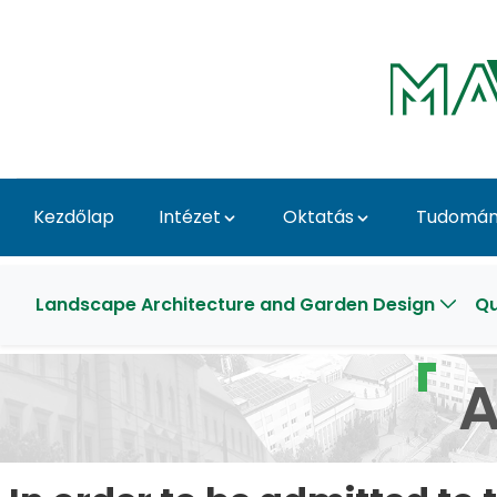
Ugrás a fő tartalomhoz
Kezdőlap
Intézet
Oktatás
Tudomány
Admission Criteria - T
Landscape Architecture and Garden Design
Qu
A