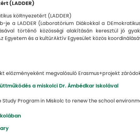
ért (LADDER)
tikus köRnyezetért (LADDER)
Lab-je a LADDER (Laboratórium Diákokkal a DEmokratikus
ásával történő közösségi alakításán keresztül jó gyak
z Egyetem és a kultúrAktív Egyesület közös koordinálásá
ekt előzményeként megvalósuló Erasmus+projekt záródo
yüttműködés a miskolci Dr. Ámbédkar Iskolával
e Study Program in Miskolc to renew the school environm
skolában
gary