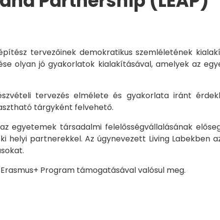
nd Partnership (LEAP)
építész tervezőinek demokratikus szemléletének kialakí
se olyan jó gyakorlatok kialakításával, amelyek az egy
részvételi tervezés elmélete és gyakorlata iránt érde
asztható tárgyként felvehető.
 az egyetemek társadalmi felelősségvállalásának előseg
i helyi partnerekkel. Az úgynevezett Living Labekben 
ásokat.
nió Erasmus+ Program támogatásával valósul meg.