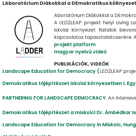
LAboratórium Diákokkal a DEmokratikus köRnyezet
Aboratórium Diákokkal a DEmokra
A LED2LEAP projekt helyi Living 
iskolai környezet fiatalok bevon
kapcsolatos tapasztalatcserére. A
projekt platform
magyar nyelvű videó
PUBLIKÁCIÓK, VIDEÓK
Landscape Education for Democracy (
LED2LEAP proj
Demokratikus tájépítészet iskolai környezetben I. Eg
PARTNERING FOR LANDSCAPE DEMOCRACY.
An Intensiv
Demokratikus tájépítészet a miskolci Dr. Ámbédkar I
Landscape Education for Democracy in Miskolc, Hun