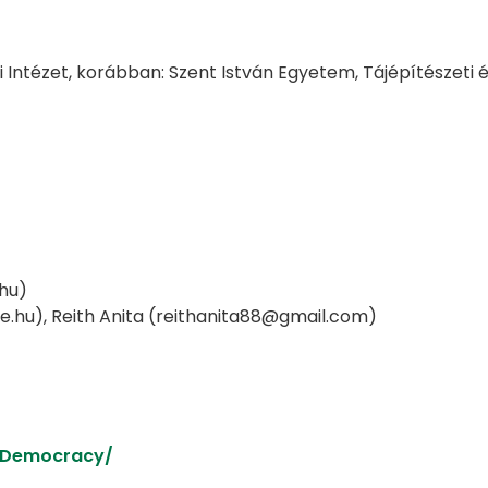
i Intézet, korábban: Szent István Egyetem, Tájépítészeti 
.hu)
ate.hu), Reith Anita (reithanita88@gmail.com)
rDemocracy/