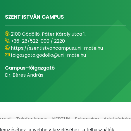
SZENT ISTVÁN CAMPUS
2100 Gödöllő, Páter Károly utca 1.
+36-28/522-000 / 2220
https://szentistvancampus.uni-mate.hu
foigazgato.godollo@uni-mate.hu
Campus-főigazgató
Dr. Béres András
-mail
Telefonkönyv
NEPTUN
E-learning
Adatvédel
elemzéséhez, a webhely kezeléséhez, a felhasználók