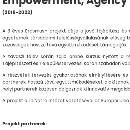
Empowerment, Agency a
(2019-2022)
A 3 éves Erasmus+ projekt célja a jövő tájépítész és 
egyetemek társadalmi felelősségvállalásának elősegíté
közösségek hosszú távú együttműködését támogatják.
A tavaszi félév során zajló online kurzus nyitott a 
Tájépítészeti és Településtervezési Karon szabadon vál
A részvételi tervezés gyakorlatának elmélyítésére és
partnerek hosszú távú együttműködéseket alakítanak k
helyi partnerek közösen dolgoznak ki innovatív megold
A projekt a Le:Notre Intézet vezetésével az Európai U
Projekt partnerek: