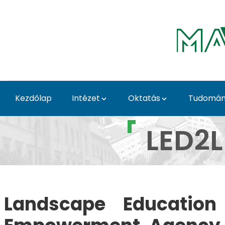
Ugrás a fő tartalomhoz
Kezdőlap
Intézet
Oktatás
Tudomány
LED2LEAP Erasmus+ proj
LED2L
Landscape Education