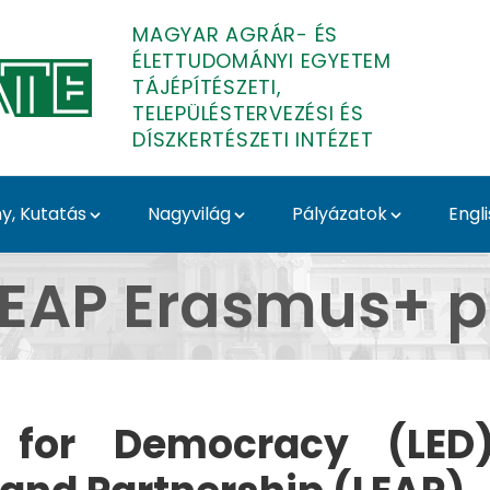
MAGYAR AGRÁR- ÉS
ÉLETTUDOMÁNYI EGYETEM
TÁJÉPÍTÉSZETI,
TELEPÜLÉSTERVEZÉSI ÉS
DÍSZKERTÉSZETI INTÉZET
, Kutatás
Nagyvilág
Pályázatok
Engl
ect - Tájépítészeti, T
EAP Erasmus+ p
 for Democracy (LED)