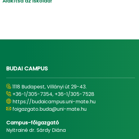
Alakítsd az iskolád!
BUDAI CAMPUS
1118 Budapest, Villányi út 29-43.
+36-1/305-7354, +36-1/305-7528
https://budaicampus.uni-mate.hu
foigazgato.buda@uni-mate.hu
Campus-főigazgató
Nyitrainé dr. Sárdy Diána