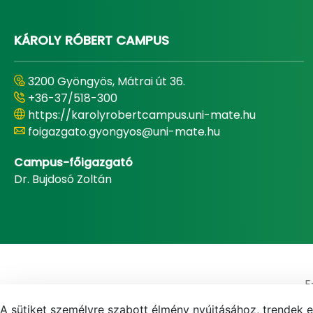
KÁROLY RÓBERT CAMPUS
3200 Gyöngyös, Mátrai út 36.
+36-37/518-300
https://karolyrobertcampus.uni-mate.hu
foigazgato.gyongyos@uni-mate.hu
Campus-főigazgató
Dr. Bujdosó Zoltán
E
A sütiket személyre szabott élmény nyújtásához, trendek 