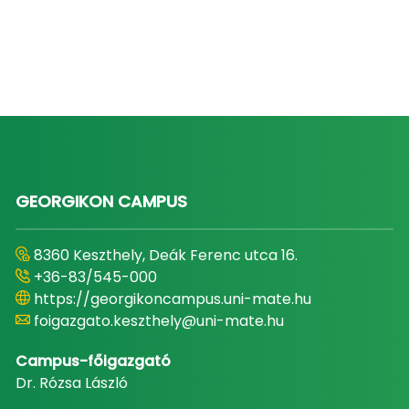
GEORGIKON CAMPUS
8360 Keszthely, Deák Ferenc utca 16.
+36-83/545-000
https://georgikoncampus.uni-mate.hu
foigazgato.keszthely@uni-mate.hu
Campus-főigazgató
Dr. Rózsa László