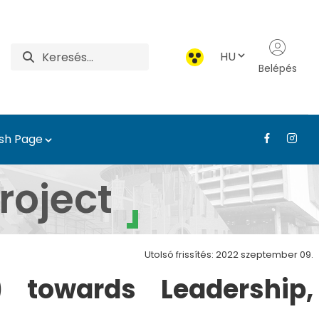
HU
Belépés
ish Page
elepüléstervezési és Dí
roject
Utolsó frissítés: 2022 szeptember 09.
 towards Leadership,