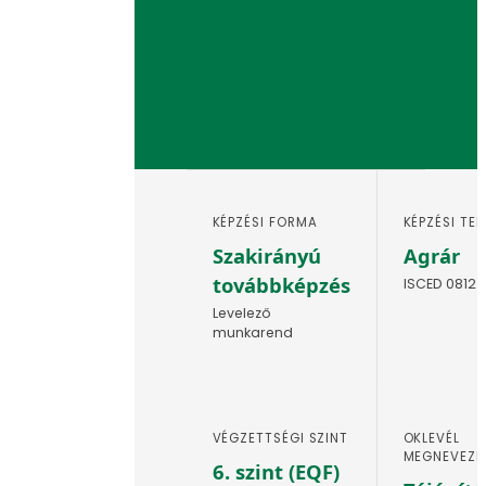
KÉPZÉSI FORMA
KÉPZÉSI TE
Szakirányú
Agrár
továbbképzés
ISCED 0812
Levelező
munkarend
VÉGZETTSÉGI SZINT
OKLEVÉL
MEGNEVEZÉ
6. szint (EQF)