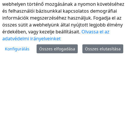
webhelyen történő mozgásának a nyomon követéséhez
választani?
és felhasználói bázisunkkal kapcsolatos demográfiai
információk megszerzéséhez használjuk. Fogadja el az
A tájépítészeti 3D
összes sütit a webhelyünk által nyújtott legjobb élmény
érdekében, vagy kezelje beállításait.
Olvassa el az
modellezés és BIM-
adatvédelmi irányelveinket
szemléletű tervezés
területén
országszerte
Konfigurálás
Összes elfogadása
Összes elutasítása
komoly szakemberhiány
tapasztalható. Ez a képzés
egyedülálló lehetőséget
kínál azoknak, akik
naprakész digitális
kompetenciákkal
szeretnék kiegészíteni
tájépítészeti vagy
kapcsolódó szaktudásukat.