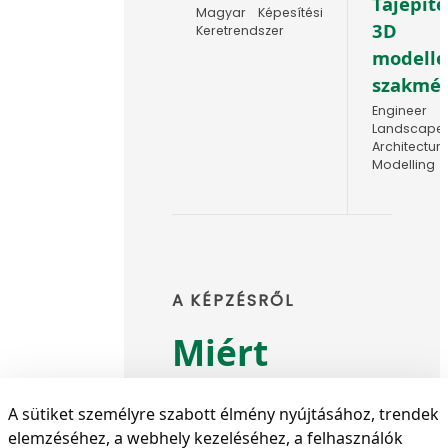
Tájépíté
Magyar Képesítési
3D
Keretrendszer
modelle
szakmé
Engineer 
Landscape
Architectur
Modelling
A KÉPZÉSRŐL
Miért
érdemes ezt
A sütiket személyre szabott élmény nyújtásához, trendek
a szakot
elemzéséhez, a webhely kezeléséhez, a felhasználók