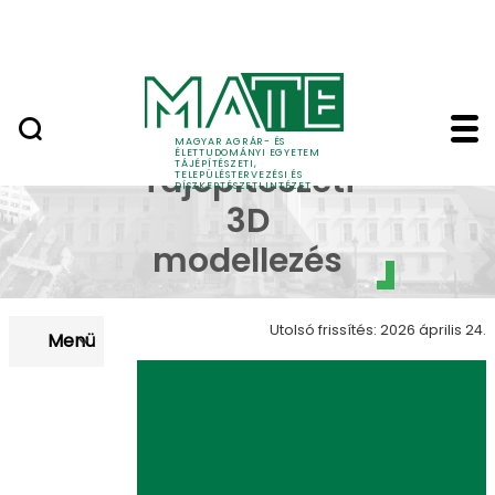
Pályázatok
Ugrás a fő tartalomhoz
English Page
MAGYAR AGRÁR- ÉS
Tájépítészeti 3D model
ÉLETTUDOMÁNYI EGYETEM
TÁJÉPÍTÉSZETI,
Tájépítészeti
TELEPÜLÉSTERVEZÉSI ÉS
DÍSZKERTÉSZETI INTÉZET
3D
modellezés
Utolsó frissítés: 2026 április 24.
Menü