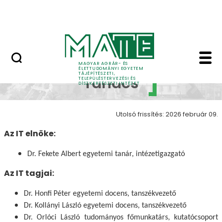
Pályázatok
Ugrás a fő tartalomhoz
English Page
Intézeti tanács - Tájép
Intézeti
MAGYAR AGRÁR- ÉS
ÉLETTUDOMÁNYI EGYETEM
TÁJÉPÍTÉSZETI,
Tanács
TELEPÜLÉSTERVEZÉSI ÉS
DÍSZKERTÉSZETI INTÉZET
Utolsó frissítés: 2026 február 09.
Az IT elnöke:
Dr. Fekete Albert egyetemi tanár, intézetigazgató
Az IT tagjai:
Dr. Honfi Péter egyetemi docens, tanszékvezető
Dr. Kollányi László egyetemi docens, tanszékvezető
Dr. Orlóci László tudományos főmunkatárs, kutatócsoport