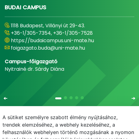
BUDAI CAMPUS
1118 Budapest, Villányi út 29-43.
+36-1/305-7354, +36-1/305-7528
https://budaicampus.uni-mate.hu
foigazgato.buda@uni-mate.hu
Campus-főigazgató
Nyitrainé dr. Sárdy Diána
A sütiket személyre szabott élmény nyújtásához,
trendek elemzéséhez, a webhely kezeléséhez, a
felhasználók webhelyen történő mozgásának a nyomon
E-mail
Telefonkönyv
NEPTUN
E-learning