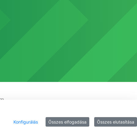
em
Konfigurálás
Összes elfogadása
Összes elutasítása