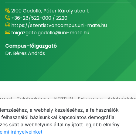
2100 Gödöllő, Páter Károly utca 1.
+36-28/522-000 / 2220
https://szentistvancampus.uni-mate.hu
foigazgato.godollo@uni-mate.hu
Campus-főigazgató
Dr. Béres András
-mail
Telefonkönyv
NEPTUN
E-learning
Adatvédel
elemzéséhez, a webhely kezeléséhez, a felhasználók
elhasználói bázisunkkal kapcsolatos demográfiai
es sütit a webhelyünk által nyújtott legjobb élmény
elmi irányelveinket
© MATE 2021