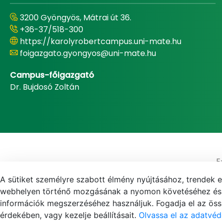
3200 Gyöngyös, Mátrai út 36.
+36-37/518-300
https://karolyrobertcampus.uni-mate.hu
foigazgato.gyongyos@uni-mate.hu
Campus-főigazgató
Dr. Bujdosó Zoltán
E
A sütiket személyre szabott élmény nyújtásához, trendek 
webhelyen történő mozgásának a nyomon követéséhez és f
információk megszerzéséhez használjuk. Fogadja el az össz
érdekében, vagy kezelje beállításait.
Olvassa el az adatvéd