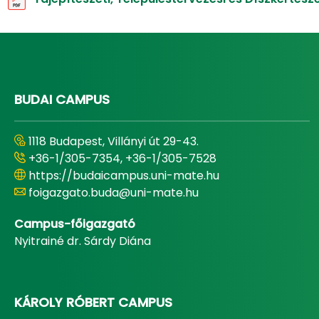
BUDAI CAMPUS
1118 Budapest, Villányi út 29-43.
+36-1/305-7354, +36-1/305-7528
https://budaicampus.uni-mate.hu
foigazgato.buda@uni-mate.hu
Campus-főigazgató
Nyitrainé dr. Sárdy Diána
KÁROLY RÓBERT CAMPUS