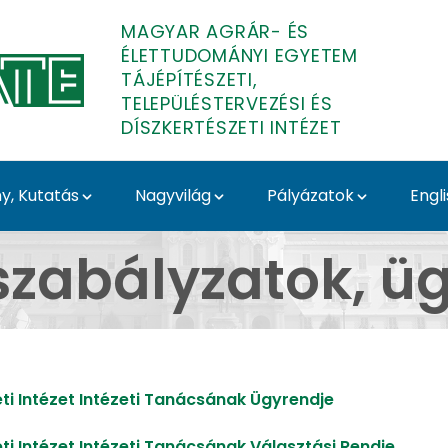
MAGYAR AGRÁR- ÉS
ÉLETTUDOMÁNYI EGYETEM
TÁJÉPÍTÉSZETI,
TELEPÜLÉSTERVEZÉSI ÉS
DÍSZKERTÉSZETI INTÉZET
, Kutatás
Nagyvilág
Pályázatok
Engl
 ügyrendek - Tájépítész
 szabályzatok, 
eti Intézet Intézeti Tanácsának Ügyrendje
eti Intézet Intézeti Tanácsának Választási Rendje