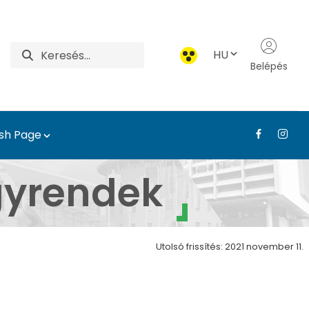
HU
Belépés
ish Page
eti, Településtervezés
ügyrendek
Utolsó frissítés: 2021 november 11.