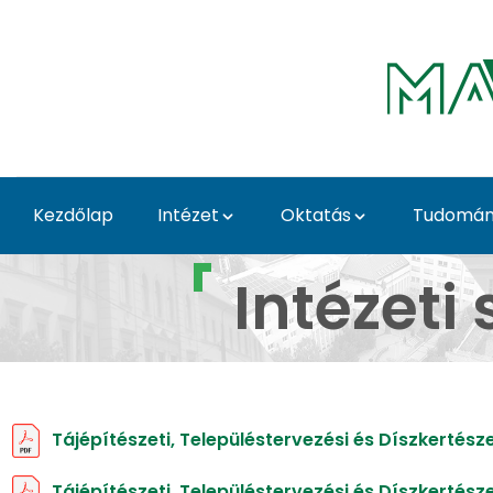
Ugrás a fő tartalomhoz
Kezdőlap
Intézet
Oktatás
Tudomány
Intézeti szabályzatok,
Intézeti
Tájépítészeti, Településtervezési és Díszkertész
Tájépítészeti, Településtervezési és Díszkertész