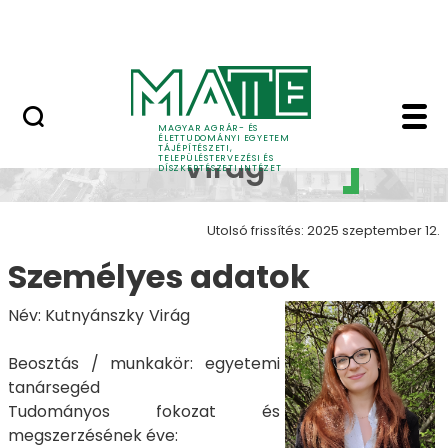
Pályázatok
Ugrás a fő tartalomhoz
English Page
Kutnyánszky Virág - Tá
Kutnyánszky
MAGYAR AGRÁR- ÉS
ÉLETTUDOMÁNYI EGYETEM
TÁJÉPÍTÉSZETI,
Virág
TELEPÜLÉSTERVEZÉSI ÉS
DÍSZKERTÉSZETI INTÉZET
Utolsó frissítés: 2025 szeptember 12.
Személyes adatok
Név: Kutnyánszky Virág
Beosztás / munkakör: egyetemi
tanársegéd
Tudományos fokozat és
megszerzésének éve: