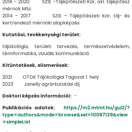
2018 – 2020 SZIE –Tájépítészeti Kar, okl. tájépítész
mérnök MSc
2014 – 2017 SZIE – Tájépítészeti Kar, táj- és
kertrendező mérnöki alapképzés
Kutatási, tevékenységi terület:
tájökológia, területi tervezés, természetvédelem,
térinformatika, vizuális kommunikáció
Kitüntetések, elismerések:
2021 OTDK Tájökológiai Tagozat 1. hely
2023 Janelly agrárkutatási díj
Doktori képzés információi:
-
Publikációs adatok:
https://m2.mtmt.hu/gui2/?
type=authors&mode=browse&sel=10087129&view
=simpleList