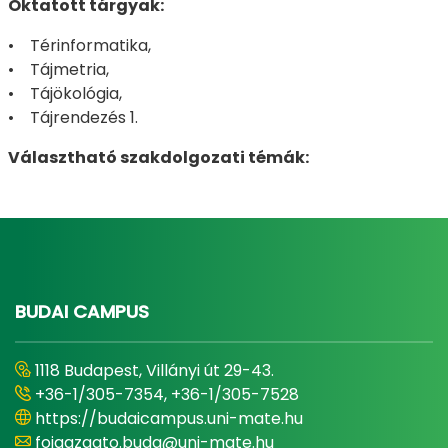
Oktatott tárgyak:
• Térinformatika,
• Tájmetria,
• Tájökológia,
• Tájrendezés 1.
Választható szakdolgozati témák:
BUDAI CAMPUS
1118 Budapest, Villányi út 29-43.
+36-1/305-7354, +36-1/305-7528
https://budaicampus.uni-mate.hu
foigazgato.buda@uni-mate.hu