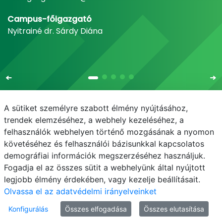
Campus-főigazgató
Nyitrainé dr. Sárdy Diána
A sütiket személyre szabott élmény nyújtásához,
trendek elemzéséhez, a webhely kezeléséhez, a
felhasználók webhelyen történő mozgásának a nyomon
E-mail
Telefonkönyv
NEPTUN
E-learning
követéséhez és felhasználói bázisunkkal kapcsolatos
demográfiai információk megszerzéséhez használjuk.
Adatvédelem
Fogadja el az összes sütit a webhelyünk által nyújtott
legjobb élmény érdekében, vagy kezelje beállításait.
Olvassa el az adatvédelmi irányelveinket
Konfigurálás
Összes elfogadása
Összes elutasítása
© MATE 2021