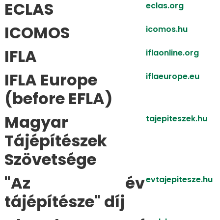
ECLAS
eclas.org
ICOMOS
icomos.hu
IFLA
iflaonline.org
IFLA Europe
iflaeurope.eu
(before EFLA)
Magyar
tajepiteszek.hu
Tájépítészek
Szövetsége
"Az év
evtajepitesze.hu
tájépítésze" díj