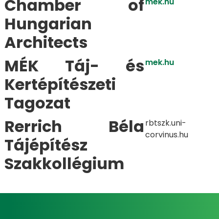
Chamber of
mek.hu
Hungarian
Architects
MÉK Táj- és
mek.hu
Kertépítészeti
Tagozat
Rerrich Béla
rbtszk.uni-
corvinus.hu
Tájépítész
Szakkollégium