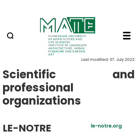
Skip to Main Content
World
World - Institute of 
World
HUNGARIAN UNIVERSITY
OF AGRICULTURE AND
LIFE SCIENCES
INSTITUTE OF LANDSCAPE
ARCHITECTURE, URBAN
PLANNING AND GARDEN
ART
Last modified: 07. July 2022
Scientific and
professional
organizations
LE-NOTRE
le-notre.org